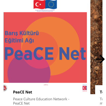
PeaCE Net
Tog
Peace Culture Education Network -
Tog
PeaCE Net
mee