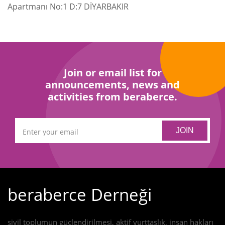
Apartmanı No:1 D:7 DİYARBAKIR
Join or email list for
announcements, news and
activities from beraberce.
beraberce Derneği
sivil toplumun güçlendirilmesi, aktif yurttaşlık, insan hakları